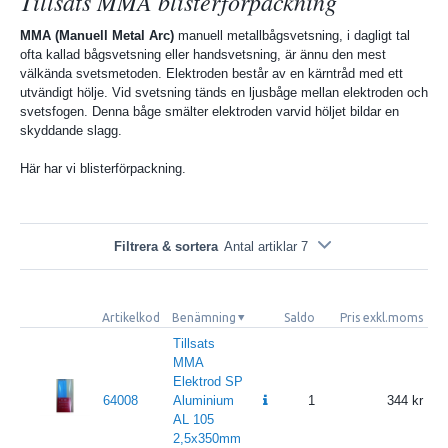
Tillsats MMA blisterförpackning
MMA (Manuell Metal Arc)
manuell metallbågsvetsning, i dagligt tal
ofta kallad bågsvetsning eller handsvetsning, är ännu den mest
välkända svetsmetoden. Elektroden består av en kärntråd med ett
utvändigt hölje. Vid svetsning tänds en ljusbåge mellan elektroden och
svetsfogen. Denna båge smälter elektroden varvid höljet bildar en
skyddande slagg.
Här har vi blisterförpackning.
Filtrera & sortera
Antal artiklar 7
Artikelkod
Benämning
Saldo
Pris exkl.moms
Pr
Tillsats
MMA
Elektrod SP
64008
Aluminium
1
344
AL 105
2,5x350mm