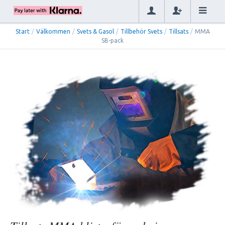
Start
/
Välkommen
/
Svets & Gasol
/
Tillbehör Svets
/
Tillsats
/
MMA
SB-pack