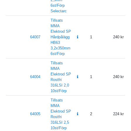
6st/Förp
Selectarc
Tillsats
MMA
Elektrod SP
64007
Hårdpålägg
1
240
HB63
3,2x350mm
6st/Förp
Tillsats
MMA
Elektrod SP
64004
1
240
Rostfri
316LSI 2,0
10st/Förp
Tillsats
MMA
Elektrod SP
64005
2
224
Rostfri
316LSI 2,5
10st/Förp