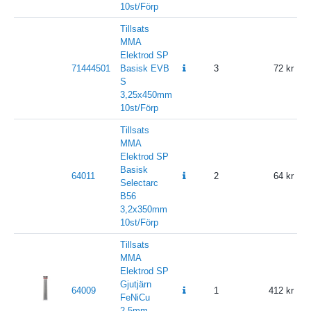
10st/Förp
Tillsats
MMA
Elektrod SP
71444501
Basisk EVB
3
72
S
3,25x450mm
10st/Förp
Tillsats
MMA
Elektrod SP
Basisk
64011
2
64
Selectarc
B56
3,2x350mm
10st/Förp
Tillsats
MMA
Elektrod SP
Gjutjärn
64009
1
412
FeNiCu
2,5mm