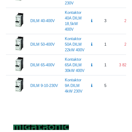
230V
Kontaktor
40A DILM
DILM 40-400V
3
2 01
18,5kW
400V
Kontaktor
DILM 50-400V
50A DILM
1
2 70
22kW 400V
Kontaktor
DILM 65-400V
65A DILM
1
3 822.6
30kW 400V
Kontaktor
DILM 9-10-230V
9A DILM
5
75
4kW 230V