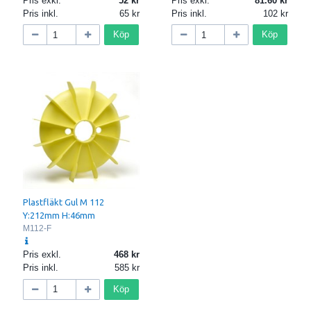
Pris exkl.
52
Pris exkl.
81.60
Pris inkl.
65
Pris inkl.
102
Köp
Köp
Plastfläkt Gul M 112
Y:212mm H:46mm
M112-F
Pris exkl.
468
Pris inkl.
585
Köp