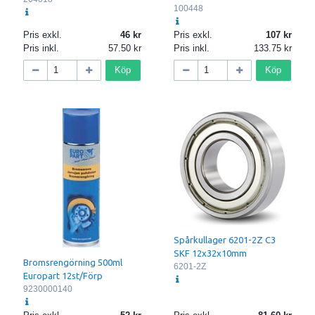
100448
Pris exkl.
46
Pris exkl.
107
Pris inkl.
57.50
Pris inkl.
133.75
Köp
Köp
Spårkullager 6201-2Z C3
SKF 12x32x10mm
Bromsrengörning 500ml
6201-2Z
Europart 12st/Förp
9230000140