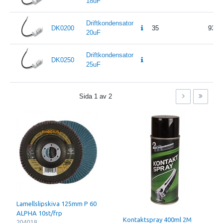
18uF
Driftkondensator
DK0200
35
93,5
20uF
Driftkondensator
DK0250
25uF
Sida
1
av
2
Lamellslipskiva 125mm P 60
ALPHA 10st/frp
Kontaktspray 400ml 2M
204018