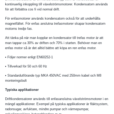
kontinuerlig inkoppling till växelströmsmotorer. Kondensatorn används
för att förbättra cos fi vid normal drift.
För enfasmotorer används kondensatorn också för att underhålla
magnetfältet. För enfas anslutna trefasmotorer skapar kondensatorn
motorns tredje fas.
Att tänka på när man kopplar en kondensator till trefas motor är att
man tappar ca 30% av driften och 70% i starten. Behöver man en
enfas motor så är det alltid bättre att köpa en ren enfas motor.
• Följer normer enligt EN60252-1
• Tillverkad för 50 och 60 Hz
• Standardutförande typ MKA 450VAC med 250mm kabel och M8
monteringsbult
Typiska applikationer
Driftkondensatorer används till enfasanslutna växelströmsmotorer i en
mängd applikationer. Exempel på typiska applikationer är fläktsystem,
radonsugar, avfuktare, mindre pumpar och värmepumpar,