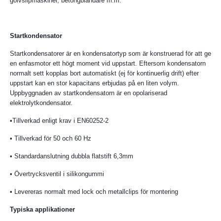
golvslipmaskiner, betongblandare m.m.
Startkondensator
Startkondensatorer är en kondensatortyp som är konstruerad för att ge
en enfasmotor ett högt moment vid uppstart. Eftersom kondensatorn
normalt sett kopplas bort automatiskt (ej för kontinuerlig drift) efter
uppstart kan en stor kapacitans erbjudas på en liten volym.
Uppbyggnaden av startkondensatorn är en opolariserad
elektrolytkondensator.
•Tillverkad enligt krav i EN60252-2
• Tillverkad för 50 och 60 Hz
• Standardanslutning dubbla flatstift 6,3mm
• Övertrycksventil i silikongummi
• Levereras normalt med lock och metallclips för montering
Typiska applikationer