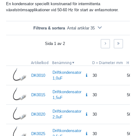
En kondensator speciellt konstruerad för intermittenta
växelströmsapplikationer vid 50-60 Hz för start av enfasmotorer.
Filtrera & sortera
Antal artiklar 35
Sida
1
av
2
Artikelkod
Benämning
D = Diameter mm
H = 
Driftkondensator
DK0010
30
56,5
1,0uF
Driftkondensator
DK0015
30
56,5
1,5uF
Driftkondensator
DK0020
30
56,5
2,0uF
Driftkondensator
DK0025
30
56,5