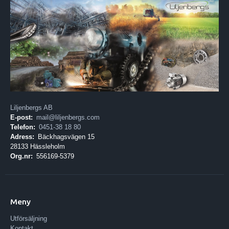
Liljenbergs AB
E-post:
mail@liljenbergs.com
Telefon:
0451-38 18 80
Adress:
Bäckhagsvägen 15
28133 Hässleholm
Org.nr:
556169-5379
Meny
Utförsäljning
Kontakt