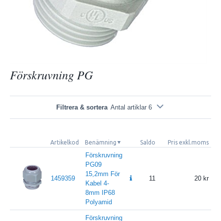
Förskruvning PG
Filtrera & sortera
Antal artiklar 6
Artikelkod
Benämning
Saldo
Pris exkl.moms
Pr
Förskruvning
PG09
15,2mm För
1459359
11
20
Kabel 4-
8mm IP68
Polyamid
Förskruvning