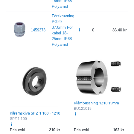
18mm IP68
Polyamid
Förskruvning
PG29
37,0mm För
1459373
0
86.40
kabel 18-
25mm IP68
Polyamid
Klämbussning 1210 19mm
BU121019
Kilremskiva SPZ 1 100 - 1210
SPZ 1 100
Pris exkl.
210
Pris exkl.
162