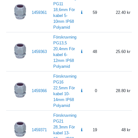
PG11
18,6mm För
1459361
59
22.40
kabel 5-
10mm IP68
Polyamid
Förskruvning
PG13,5
20,4mm För
1459363
48
25.60
kabel 6-
12mm IP68
Polyamid
Förskruvning
PG16
22,5mm För
1459366
0
28.80
kabel 10-
14mm IP68
Polyamid
Förskruvning
PG21
28,3mm För
1459371
19
48
kabel 13-