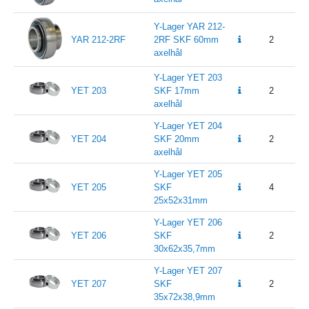
Y-Lager YAR 212-
YAR 212-2RF
2RF SKF 60mm
2
1
axelhål
Y-Lager YET 203
YET 203
SKF 17mm
2
axelhål
Y-Lager YET 204
YET 204
SKF 20mm
2
axelhål
Y-Lager YET 205
YET 205
SKF
4
25x52x31mm
Y-Lager YET 206
YET 206
SKF
2
30x62x35,7mm
Y-Lager YET 207
YET 207
SKF
2
35x72x38,9mm