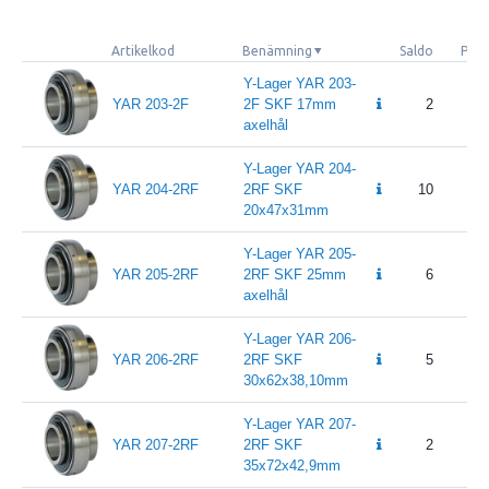
Artikelkod
Benämning
Saldo
Pris
Y-Lager YAR 203-
YAR 203-2F
2F SKF 17mm
2
axelhål
Y-Lager YAR 204-
YAR 204-2RF
2RF SKF
10
20x47x31mm
Y-Lager YAR 205-
YAR 205-2RF
2RF SKF 25mm
6
axelhål
Y-Lager YAR 206-
YAR 206-2RF
2RF SKF
5
30x62x38,10mm
Y-Lager YAR 207-
YAR 207-2RF
2RF SKF
2
35x72x42,9mm