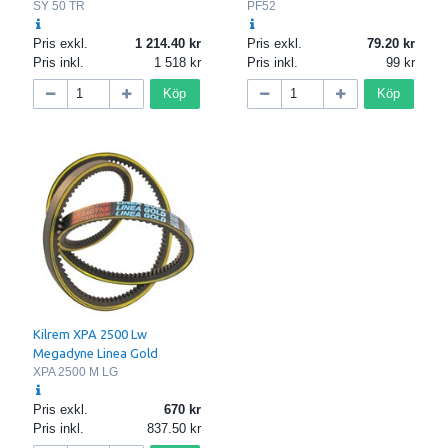
SY 50 TR
PF52
Pris exkl.
1 214.40
Pris exkl.
79.20
Pris inkl.
1 518
Pris inkl.
99
Köp
Köp
Kilrem XPA 2500 Lw
Megadyne Linea Gold
XPA 2500 M LG
Pris exkl.
670
Pris inkl.
837.50