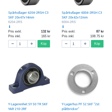
Spårkullager 6204-2RSH C3
Spårkullager 6004-2RSH C3
SKF 20x47x14mm
SKF 20x42x12mm
6204-2RS
6004-2RS
Pris exkl.
132
Pris exkl.
87
Pris inkl.
165
Pris inkl.
108.75
Köp
Köp
Y-Lagerenhet SY 50 TR SKF
Y-Lagerhus PF 52 SKF "2st
YAR 210-2RF
plåtbrickor"