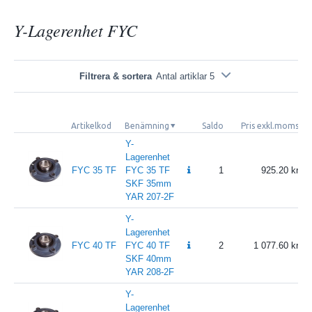
Y-Lagerenhet FYC
Filtrera & sortera
Antal artiklar 5
Artikelkod
Benämning
Saldo
Pris exkl.moms
P
Y-
Lagerenhet
FYC 35 TF
FYC 35 TF
1
925.20
SKF 35mm
YAR 207-2F
Y-
Lagerenhet
FYC 40 TF
FYC 40 TF
2
1 077.60
SKF 40mm
YAR 208-2F
Y-
Lagerenhet