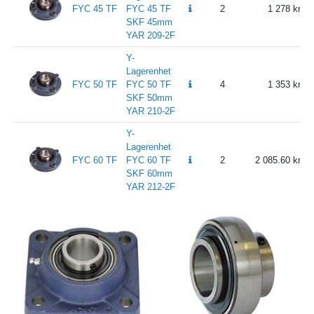
FYC 45 TF
FYC 45 TF
2
1 278
SKF 45mm
YAR 209-2F
Y-
Lagerenhet
FYC 50 TF
FYC 50 TF
4
1 353
SKF 50mm
YAR 210-2F
Y-
Lagerenhet
FYC 60 TF
FYC 60 TF
2
2 085.60
SKF 60mm
YAR 212-2F