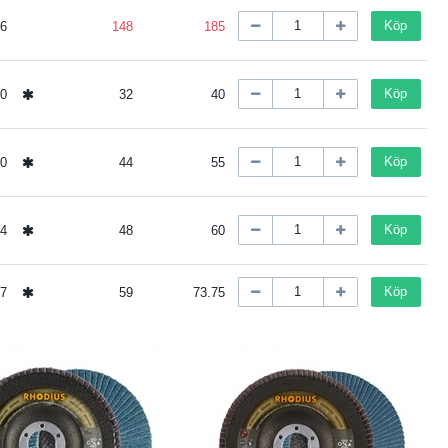
Köp
6
148
185
Köp
0
32
40
Köp
0
44
55
Köp
4
48
60
Köp
7
59
73.75