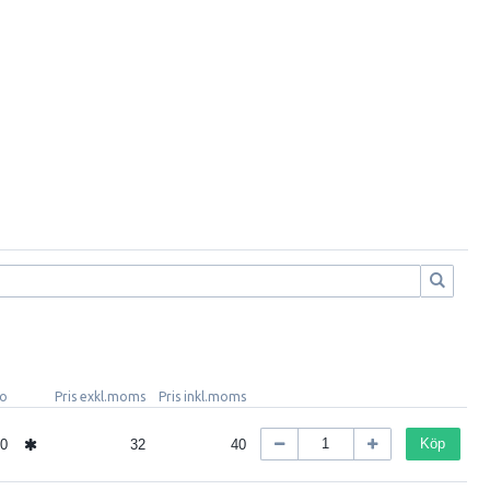
do
Pris exkl.moms
Pris inkl.moms
Köp
0
32
40