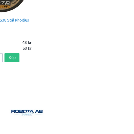
RS38 Stål Rhodius
48
60
Köp