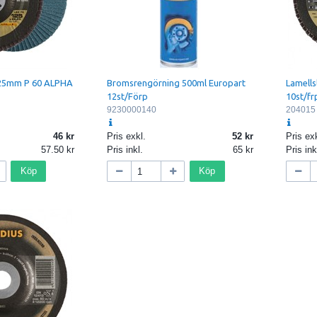
 125mm P 60 ALPHA
Bromsrengörning 500ml Europart
Lamell
12st/Förp
10st/fr
9230000140
204015
46
Pris exkl.
52
Pris exk
57.50
Pris inkl.
65
Pris ink
Köp
Köp