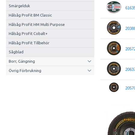
Smärgelduk
6163
Hålsåg ProFit BM Classic
Hålsåg ProFit HM Multi Purpose
2038
Hålsåg ProFit Cobalt+
Hålsåg ProFit Tillbehör
2057
Sågblad
Borr, Gängning
2063
Övrig Förbrukning
2057