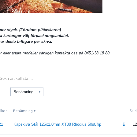
per styck. (Förutom plåtaskarna)
la kartonger välj förpackningsantalet.
ar desto billigare per skiva.
ter eller andra modeller vänligen kontakta oss på 0451-38 18 80
Benämning
elkod
Benämning
Sal
21
Kapskiva Stål 125x1,0mm XT38 Rhodius 50st/frp
12