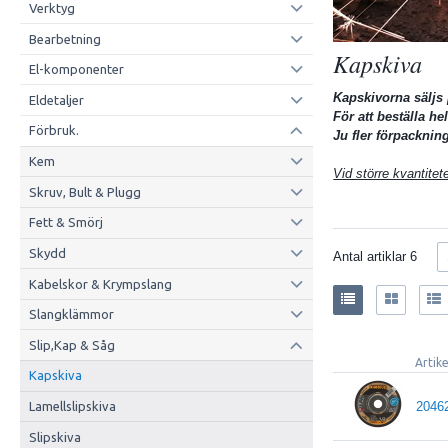
Verktyg
Bearbetning
Kapskiva
El-komponenter
Kapskivorna säljs 
Eldetaljer
För att beställa he
Förbruk.
Ju fler förpackning
Kem
Vid större kvantite
Skruv, Bult & Plugg
Fett & Smörj
Skydd
Antal artiklar
6
Kabelskor & Krympslang
Slangklämmor
Slip,Kap & Såg
Artik
Kapskiva
2046
Lamellslipskiva
Slipskiva