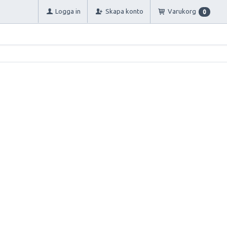
Logga in
Skapa konto
Varukorg
0