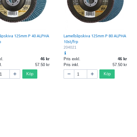
slipskiva 125mm P 40 ALPHA
Lamellslipskiva 125mm P 80 ALPHA
p
10st/frp
204021
l.
46
Pris exkl.
46
l.
57.50
Pris inkl.
57.50
Köp
Köp