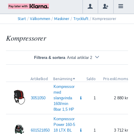
Start
/
Välkommen
/
Maskiner
/
Tryckluft
/
Kompressorer
Kompressorer
Filtrera & sortera
Antal artiklar 2
Artikelkod
Benämning
Saldo
Pris exkl.moms
P
Kompressor
med
3051050
slangvinda
1
2 880
160l/min
8bar 1,5 HP
Kompressor
Power 160-5
601521850
18 LTX BL
1
3 712